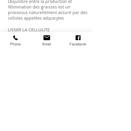
L’équilibre entre la production et
l’élimination des graisses est un
processus naturellement assuré par des
cellules appelées adipocytes
LISSER LA CELLULITE
La cellulite, qui touche 90 % des femmes
même les plus minces et les plus
Phone
Email
Facebook
sportives, résulte à la fois d'un stockage
de graisses dans les adipocytes (cellules
graisseuses) et d'une rétention d'eau tout
autour.
RAFFERMIR LA PEAU
Variations de poids, grossesses, temps
qui passe, etc... la peau perd
progressivement de sa tonicité et de sa
souplesse.
RESCULPTER LES FORMES
Il arrive fréquemment que les volumes
du corps ne soient pas symétriques et
que les formes manquent de galbe et
d’harmonie. Les zones concernées sont