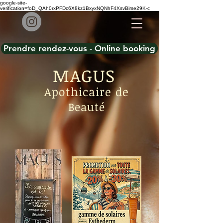
google-site-
verification=foD_QAh0rxPFDc6X8kz1BxyxNQNhF4XsvBirse29K-c
Prendre rendez-vous - Online booking
MAGUS
Apothicaire de
Beauté