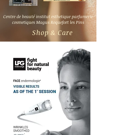
Centre de beauté institut esthetique parfumerie
cosmetiques Magus Roquefort les Pins
Shop & Care